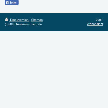
Teilen
Login
Druckversion
|
Sitemap
Webansicht
(c)2010 fewo-zummach.de